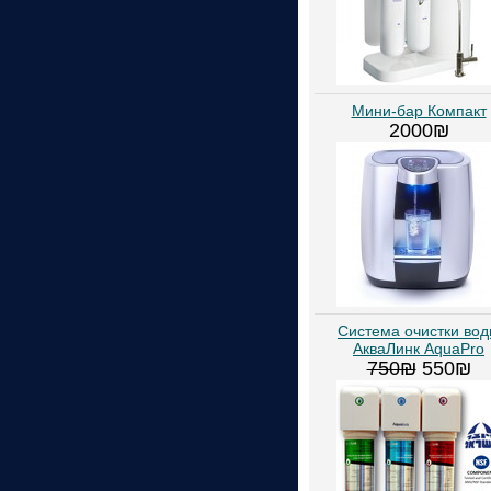
Мини-бар Компакт
2000₪
Система очистки во
АкваЛинк AquaPro
750₪
550₪