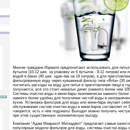
Многие граждане Израиля предпочитают использовать для питья
бутылок (10-12 шек. за упаковку из 6 бутылок - 9-12 литров) или
водой в баках (40 шек. один бак на 19 литров), а для приготовл
фильтрованную воду через кувшинный фильтр типа «Brita» (30 ше
посчитать расходы на воду для питья и приготовления пищи в го
получается, всё это стоит немалых денег (намного более чем 100
Системы очистки воды и мини-бары экономически намного более 
моса
намного более удобны для получения чистой воды в неограничен
кухне. Установка фильтров для воды или мини-бара окупает себя
обслуживание систем очистки воды и мини-баров составляет от 3
говорится, есть о чём подумать! Выходит можно получить чистую
при этом существенную экономическую выгоду.
Компания "Адам Маарахот Миткадмот" предлагает самые качест
популярные модели фильтров для воды, системы очистки воды о