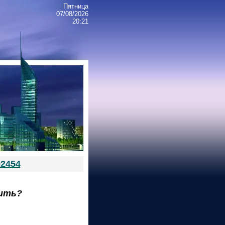
Пятница
07/08/2026
20:21
02454
мить?