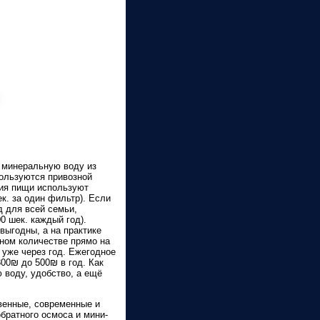
 минеральную воду из
 пользуются привозной
ения пищи используют
к. за один фильтр). Если
д для всей семьи,
0 шек. каждый год).
выгодны, а на практике
ном количестве прямо на
 уже через год. Ежегодное
00₪ до 500₪ в год. Как
 воду, удобство, а ещё
венные, современные и
братного осмоса и мини-