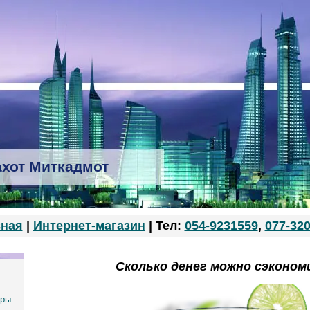
хот Миткадмот
вная
|
Интернет-магазин
| Тел:
054-9231559
,
077-32
Сколько денег можно сэконо
ары