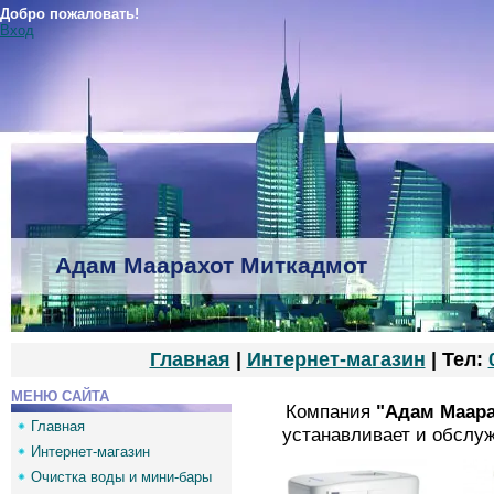
Добро пожаловать!
Вход
Адам Маарахот Миткадмот
Главная
|
Интернет-магазин
| Тел:
МЕНЮ САЙТА
Компания
"Адам Маара
Главная
устанавливает и обслуж
Интернет-магазин
Очистка воды и мини-бары