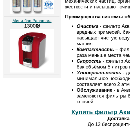
механических частиц, орган
жесткости и насыщают очи
Преимущества системы об
Мини-бар Panamara
1300₪
Очистка
- фильтр Ак
вредных примесей, бак
насыщает чистую воду
магния.
Компактность
– фил
раза меньше места чем
Скорость
- фильтр А
бак объёмом 5 литров 
Универсальность
- 
минимальное необходи
составляет всего 2 атм
Обслуживание
- в Ак
заменяются фильтры б
ключей.
Купить фильтр Акв
Доставка
До 12 беспроцент