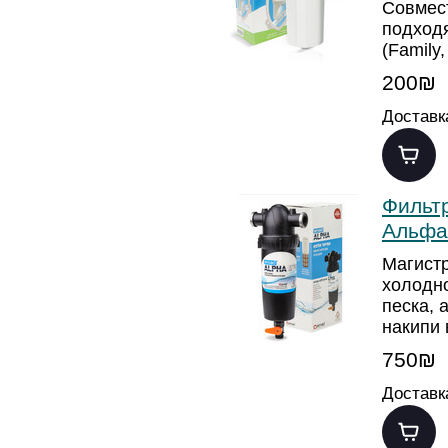
Совмес
подход
(Family
200₪
Доставк
Фильтр
Альфа
Магист
холодно
песка, 
накипи 
750₪
Доставк