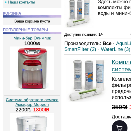
Здесь можно 
Наши контакты
комплекты фи
воды и мини-
КОРЗИНА
Ваша корзина пуста
ПОПУЛЯРНЫЕ ТОВАРЫ
Доступно позиций
:
14
Мини-бар Олимпик
1000₪
Производитель:
Все
·
AquaL
SmartFilter
(2)
·
WaterLine
(3)
Компл
систе
Компле
фильтро
предочи
использ
Cистема обратного осмоса
Аквафор Морион
350₪
2200₪
1800₪
Доставк