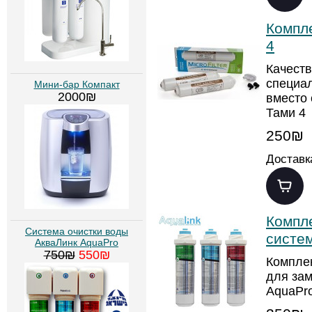
Компл
4
Качест
специа
Мини-бар Компакт
2000₪
вместо 
Тами 4
250₪
Доставк
Компл
Система очистки воды
систе
АкваЛинк AquaPro
750₪
550₪
Компле
для зам
AquaPr