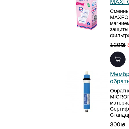
МАХF
Сменны
МАХFOR
магние
защиты 
фильтр
120₪
Мембр
обрат
Обратн
MICROF
матери
Сертиф
Станда
300₪