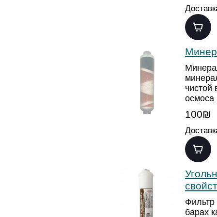
Доставк
Минер
Минера
минерал
чистой 
осмоса
100₪
Доставк
Уголь
свойс
Фильтр 
барах к