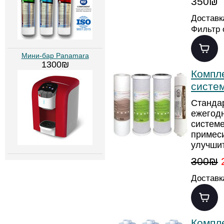
350₪
Доставк
Фильтр 
Мини-бар Panamara
1300₪
Компл
систе
Стандар
ежегод
системе
примеси
улучшит
300₪
Доставк
Компл