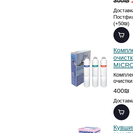
300₪
Доставк
Постфил
(
+50₪
)
Компл
очистк
MICRO
Компле
очистк
400₪
Доставк
Кувши