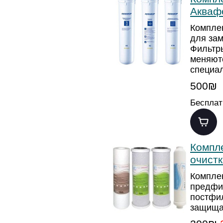
Акваф
Компле
для за
Фильтр
меняют
специа
500₪
Бесплат
Компл
очистк
Комплек
предфи
постфил
защищае