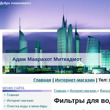
Добро пожаловать!
Вход
Адам Маарахот Миткадмот
Главная
|
Интернет-магазин
| Тел:
МЕНЮ САЙТА
Главная
»
Интернет-магазин
»
Фильт
Главная
Фильтры для в
Интернет-магазин
Очистка воды и мини-бары